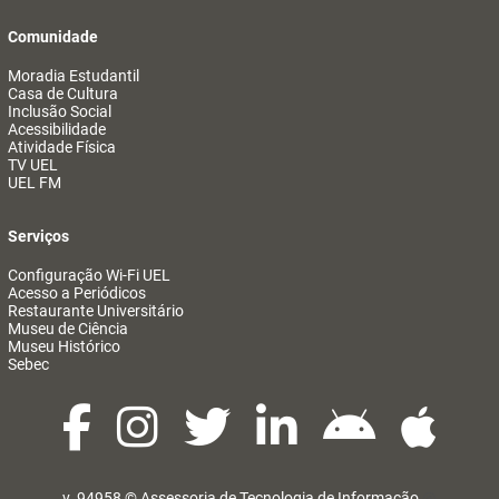
Comunidade
Moradia Estudantil
Casa de Cultura
Inclusão Social
Acessibilidade
Atividade Física
TV UEL
UEL FM
Serviços
Configuração Wi-Fi UEL
Acesso a Periódicos
Restaurante Universitário
Museu de Ciência
Museu Histórico
Sebec
v. 94958 ©
Assessoria de Tecnologia de Informação
@