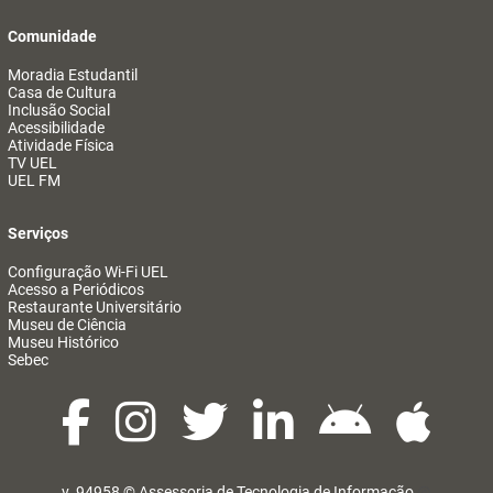
Comunidade
Moradia Estudantil
Casa de Cultura
Inclusão Social
Acessibilidade
Atividade Física
TV UEL
UEL FM
Serviços
Configuração Wi-Fi UEL
Acesso a Periódicos
Restaurante Universitário
Museu de Ciência
Museu Histórico
Sebec
v. 94958 ©
Assessoria de Tecnologia de Informação
@