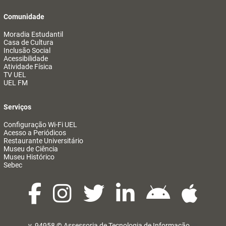
Comunidade
Moradia Estudantil
Casa de Cultura
Inclusão Social
Acessibilidade
Atividade Física
TV UEL
UEL FM
Serviços
Configuração Wi-Fi UEL
Acesso a Periódicos
Restaurante Universitário
Museu de Ciência
Museu Histórico
Sebec
v. 94958 ©
Assessoria de Tecnologia de Informação
@