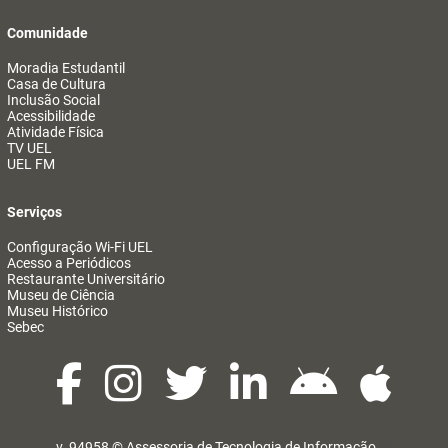
Comunidade
Moradia Estudantil
Casa de Cultura
Inclusão Social
Acessibilidade
Atividade Física
TV UEL
UEL FM
Serviços
Configuração Wi-Fi UEL
Acesso a Periódicos
Restaurante Universitário
Museu de Ciência
Museu Histórico
Sebec
v. 94958 ©
Assessoria de Tecnologia de Informação
@