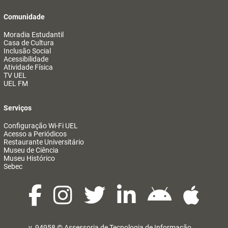
Comunidade
Moradia Estudantil
Casa de Cultura
Inclusão Social
Acessibilidade
Atividade Física
TV UEL
UEL FM
Serviços
Configuração Wi-Fi UEL
Acesso a Periódicos
Restaurante Universitário
Museu de Ciência
Museu Histórico
Sebec
v. 94958 ©
Assessoria de Tecnologia de Informação
@