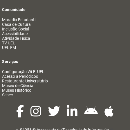
Comunidade
Moradia Estudantil
Casa de Cultura
Inclusão Social
Acessibilidade
Atividade Física
TV UEL
UEL FM
Serviços
Configuração Wi-Fi UEL
Acesso a Periódicos
Restaurante Universitário
Museu de Ciência
Museu Histórico
Sebec
v. 94958 ©
Assessoria de Tecnologia de Informação
@