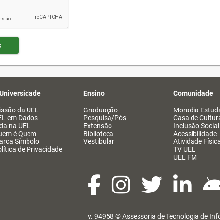
s
 Universidade
Ensino
Comunidade
issão da UEL
Graduação
Moradia Estuda
EL em Dados
Pesquisa/Pós
Casa de Cultur
ida na UEL
Extensão
Inclusão Social
uem é Quem
Biblioteca
Acessibilidade
arca Símbolo
Vestibular
Atividade Físic
lítica de Privacidade
TV UEL
UEL FM
v. 94958 ©
Assessoria de Tecnologia de In