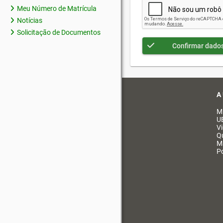
Meu Número de Matrícula
Notícias
Solicitação de Documentos
Confirmar dado
A
M
U
V
Q
M
Po