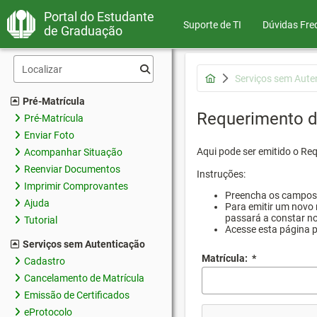
Portal do Estudante
Suporte de TI
Dúvidas Fre
de Graduação
Serviços sem Aute
Pré-Matrícula
Requerimento d
Pré-Matrícula
Enviar Foto
Aqui pode ser emitido o Re
Acompanhar Situação
Reenviar Documentos
Instruções:
Imprimir Comprovantes
Preencha os campos d
Ajuda
Para emitir um novo 
passará a constar no
Tutorial
Acesse esta página 
Serviços sem Autenticação
Matrícula:
*
Cadastro
Cancelamento de Matrícula
Emissão de Certificados
eProtocolo