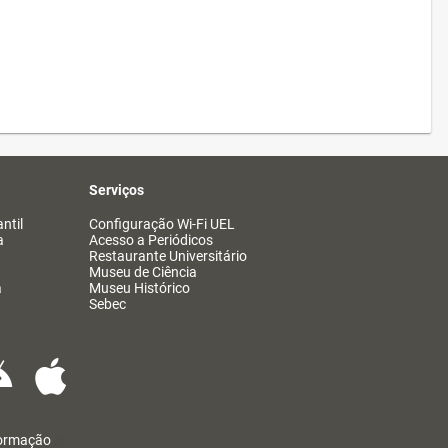
Serviços
ntil
Configuração Wi-Fi UEL
a
Acesso a Periódicos
Restaurante Universitário
Museu de Ciência
a
Museu Histórico
Sebec
formação
@