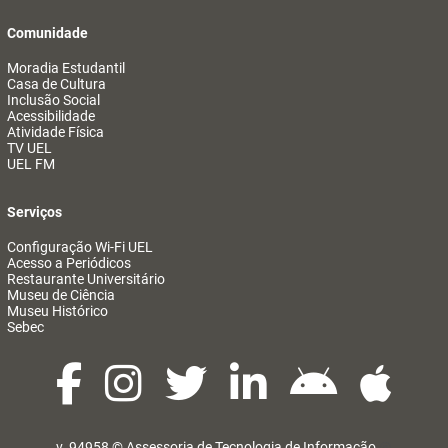
Comunidade
Moradia Estudantil
Casa de Cultura
Inclusão Social
Acessibilidade
Atividade Física
TV UEL
UEL FM
Serviços
Configuração Wi-Fi UEL
Acesso a Periódicos
Restaurante Universitário
Museu de Ciência
Museu Histórico
Sebec
v. 94958 ©
Assessoria de Tecnologia de Informação
@