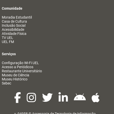
Comunidade
Moradia Estudantil
Casa de Cultura
Inclusão Social
Acessibilidade
Atividade Física
TV UEL
UEL FM
Serviços
Configuração Wi-Fi UEL
Acesso a Periódicos
Restaurante Universitário
Museu de Ciência
Museu Histórico
Sebec
v. 94958 ©
Assessoria de Tecnologia de Informação
@