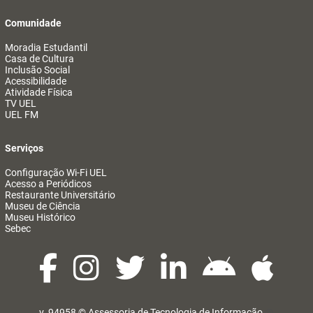
Comunidade
Moradia Estudantil
Casa de Cultura
Inclusão Social
Acessibilidade
Atividade Física
TV UEL
UEL FM
Serviços
Configuração Wi-Fi UEL
Acesso a Periódicos
Restaurante Universitário
Museu de Ciência
Museu Histórico
Sebec
v. 94958 ©
Assessoria de Tecnologia de Informação
@