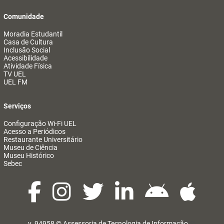
Comunidade
Moradia Estudantil
Casa de Cultura
Inclusão Social
Acessibilidade
Atividade Física
TV UEL
UEL FM
Serviços
Configuração Wi-Fi UEL
Acesso a Periódicos
Restaurante Universitário
Museu de Ciência
Museu Histórico
Sebec
v. 94958 ©
Assessoria de Tecnologia de Informação
@