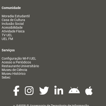
Comunidade
Moradia Estudantil
Casa de Cultura
Inclusão Social
Acessibilidade
Atividade Física
TV UEL
UEL FM
Serviços
Configuração Wi-Fi UEL
Acesso a Periódicos
Restaurante Universitário
Museu de Ciência
Museu Histórico
Sebec
v. 94958 ©
Assessoria de Tecnologia de Informação
@