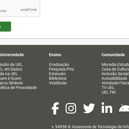
s
 Universidade
Ensino
Comunidade
issão da UEL
Graduação
Moradia Estuda
EL em Dados
Pesquisa/Pós
Casa de Cultur
ida na UEL
Extensão
Inclusão Social
uem é Quem
Biblioteca
Acessibilidade
arca Símbolo
Vestibular
Atividade Físic
lítica de Privacidade
TV UEL
UEL FM
v. 94958 ©
Assessoria de Tecnologia de In