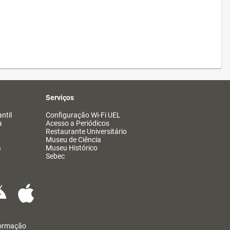
Serviços
ntil
Configuração Wi-Fi UEL
a
Acesso a Periódicos
Restaurante Universitário
Museu de Ciência
a
Museu Histórico
Sebec
formação
@