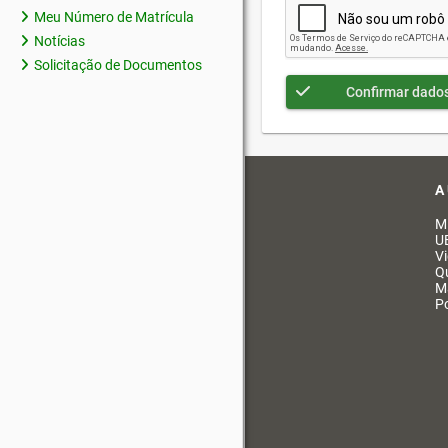
Meu Número de Matrícula
Notícias
Solicitação de Documentos
Confirmar dado
A
M
U
V
Q
M
Po