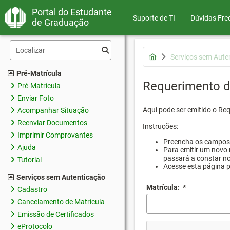
Portal do Estudante
Suporte de TI
Dúvidas Fre
de Graduação
Serviços sem Aute
Pré-Matrícula
Requerimento d
Pré-Matrícula
Enviar Foto
Aqui pode ser emitido o Re
Acompanhar Situação
Reenviar Documentos
Instruções:
Imprimir Comprovantes
Preencha os campos d
Ajuda
Para emitir um novo 
passará a constar no
Tutorial
Acesse esta página 
Serviços sem Autenticação
Matrícula:
*
Cadastro
Cancelamento de Matrícula
Emissão de Certificados
eProtocolo