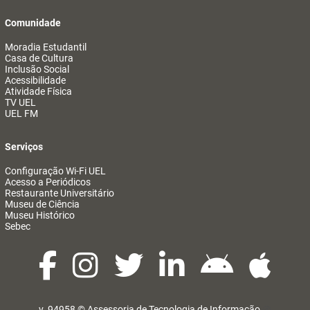
Comunidade
Moradia Estudantil
Casa de Cultura
Inclusão Social
Acessibilidade
Atividade Física
TV UEL
UEL FM
Serviços
Configuração Wi-Fi UEL
Acesso a Periódicos
Restaurante Universitário
Museu de Ciência
Museu Histórico
Sebec
v. 94958 ©
Assessoria de Tecnologia de Informação
@