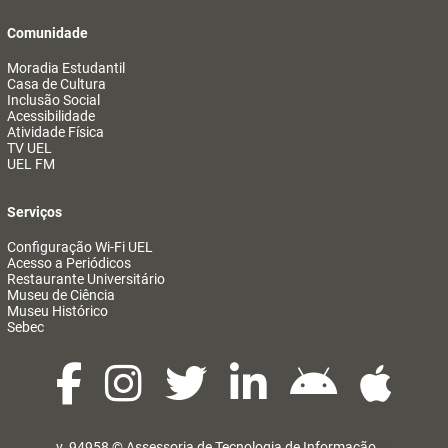
Comunidade
Moradia Estudantil
Casa de Cultura
Inclusão Social
Acessibilidade
Atividade Física
TV UEL
UEL FM
Serviços
Configuração Wi-Fi UEL
Acesso a Periódicos
Restaurante Universitário
Museu de Ciência
Museu Histórico
Sebec
v. 94958 ©
Assessoria de Tecnologia de Informação
@