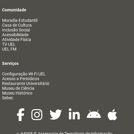
Comunidade
Moradia Estudantil
Casa de Cultura
Inclusão Social
Acessibilidade
Atividade Física
TV UEL
UEL FM
Serviços
Configuração Wi-Fi UEL
Acesso a Periódicos
Restaurante Universitário
Museu de Ciência
Museu Histórico
Sebec
v. 94958 ©
Assessoria de Tecnologia de Informação
@