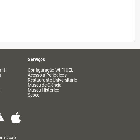
Serviços
ntil
Configuração Wi-Fi UEL
a
Acesso a Periódicos
Restaurante Universitário
Museu de Ciência
a
Museu Histórico
Sebec
formação
@