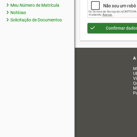
Meu Número de Matrícula
Notícias
Solicitação de Documentos
Confirmar dado
A
M
U
V
Q
M
Po