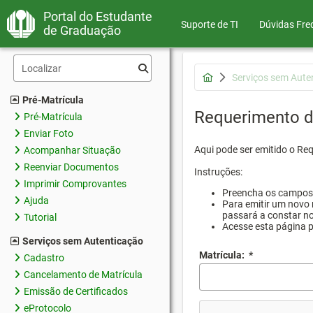
Portal do Estudante
Suporte de TI
Dúvidas Fre
de Graduação
Serviços sem Aute
Pré-Matrícula
Requerimento d
Pré-Matrícula
Enviar Foto
Aqui pode ser emitido o Re
Acompanhar Situação
Reenviar Documentos
Instruções:
Imprimir Comprovantes
Preencha os campos d
Ajuda
Para emitir um novo 
passará a constar no
Tutorial
Acesse esta página 
Serviços sem Autenticação
Matrícula:
*
Cadastro
Cancelamento de Matrícula
Emissão de Certificados
eProtocolo