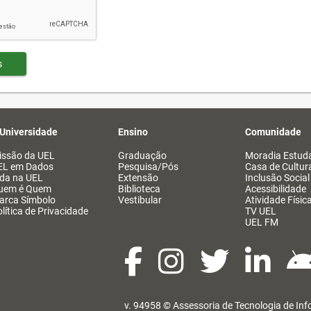
s
 Universidade
Ensino
Comunidade
issão da UEL
Graduação
Moradia Estuda
EL em Dados
Pesquisa/Pós
Casa de Cultur
ida na UEL
Extensão
Inclusão Social
uem é Quem
Biblioteca
Acessibilidade
arca Símbolo
Vestibular
Atividade Físic
lítica de Privacidade
TV UEL
UEL FM
v. 94958 ©
Assessoria de Tecnologia de In