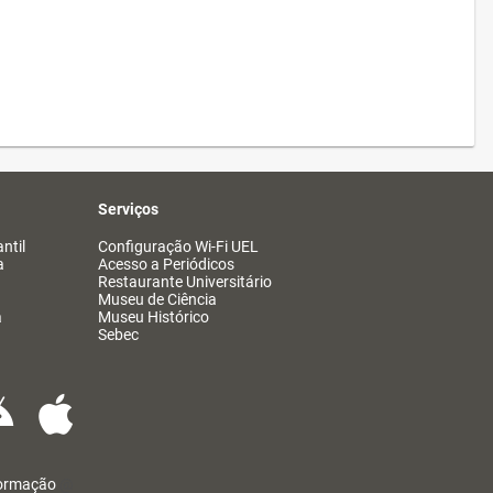
Serviços
ntil
Configuração Wi-Fi UEL
a
Acesso a Periódicos
Restaurante Universitário
Museu de Ciência
a
Museu Histórico
Sebec
formação
@