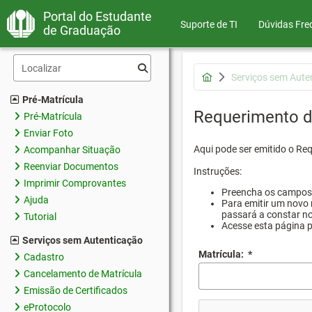
Portal do Estudante
Suporte de TI
Dúvidas Fre
de Graduação
Serviços sem Aute
Pré-Matrícula
Requerimento d
Pré-Matrícula
Enviar Foto
Aqui pode ser emitido o Re
Acompanhar Situação
Reenviar Documentos
Instruções:
Imprimir Comprovantes
Preencha os campos d
Ajuda
Para emitir um novo 
passará a constar no
Tutorial
Acesse esta página 
Serviços sem Autenticação
Matrícula:
*
Cadastro
Cancelamento de Matrícula
Emissão de Certificados
eProtocolo