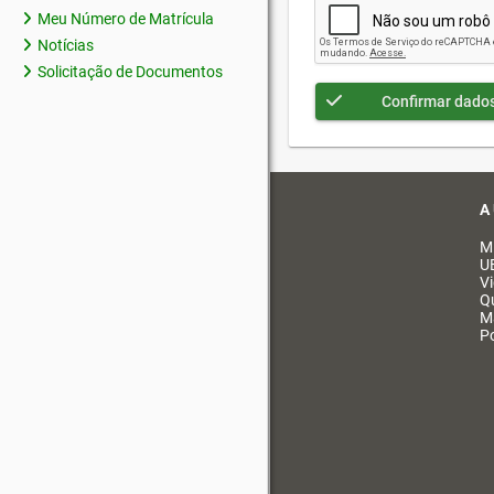
Meu Número de Matrícula
Notícias
Solicitação de Documentos
Confirmar dado
A
M
U
V
Q
M
Po