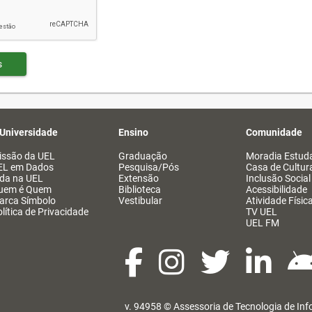
s
 Universidade
Ensino
Comunidade
issão da UEL
Graduação
Moradia Estuda
EL em Dados
Pesquisa/Pós
Casa de Cultur
ida na UEL
Extensão
Inclusão Social
uem é Quem
Biblioteca
Acessibilidade
arca Símbolo
Vestibular
Atividade Físic
lítica de Privacidade
TV UEL
UEL FM
v. 94958 ©
Assessoria de Tecnologia de In