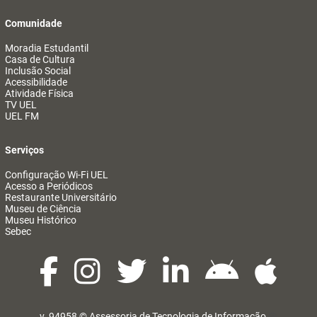
Comunidade
Moradia Estudantil
Casa de Cultura
Inclusão Social
Acessibilidade
Atividade Física
TV UEL
UEL FM
Serviços
Configuração Wi-Fi UEL
Acesso a Periódicos
Restaurante Universitário
Museu de Ciência
Museu Histórico
Sebec
v. 94958 ©
Assessoria de Tecnologia de Informação
@