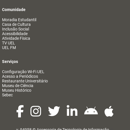
Comunidade
Moradia Estudantil
Casa de Cultura
Inclusão Social
Acessibilidade
Atividade Física
TV UEL
UEL FM
Serviços
Configuração Wi-Fi UEL
Acesso a Periódicos
Restaurante Universitário
Museu de Ciência
Museu Histórico
Sebec
v. 94958 ©
Assessoria de Tecnologia de Informação
@