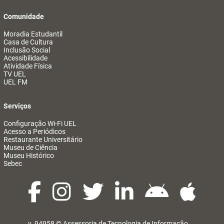
Comunidade
Moradia Estudantil
Casa de Cultura
Inclusão Social
Acessibilidade
Atividade Física
TV UEL
UEL FM
Serviços
Configuração Wi-Fi UEL
Acesso a Periódicos
Restaurante Universitário
Museu de Ciência
Museu Histórico
Sebec
v. 94958 ©
Assessoria de Tecnologia de Informação
@