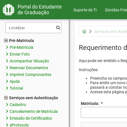
Portal do Estudante
Suporte de TI
Dúvidas Fre
de Graduação
Serviços sem Aute
Pré-Matrícula
Requerimento d
Pré-Matrícula
Enviar Foto
Aqui pode ser emitido o Re
Acompanhar Situação
Reenviar Documentos
Instruções:
Imprimir Comprovantes
Preencha os campos d
Ajuda
Para emitir um novo 
passará a constar no
Tutorial
Acesse esta página 
Serviços sem Autenticação
Matrícula:
*
Cadastro
Cancelamento de Matrícula
Emissão de Certificados
eProtocolo