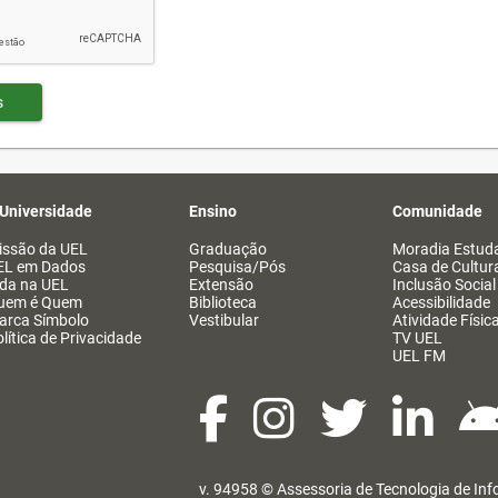
s
 Universidade
Ensino
Comunidade
issão da UEL
Graduação
Moradia Estuda
EL em Dados
Pesquisa/Pós
Casa de Cultur
ida na UEL
Extensão
Inclusão Social
uem é Quem
Biblioteca
Acessibilidade
arca Símbolo
Vestibular
Atividade Físic
lítica de Privacidade
TV UEL
UEL FM
v. 94958 ©
Assessoria de Tecnologia de In