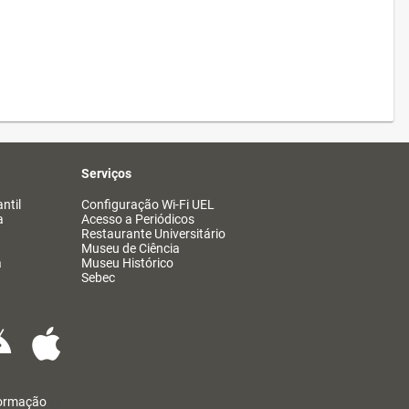
Serviços
ntil
Configuração Wi-Fi UEL
a
Acesso a Periódicos
Restaurante Universitário
Museu de Ciência
a
Museu Histórico
Sebec
formação
@