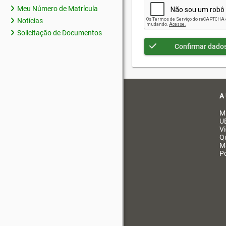
Meu Número de Matrícula
Notícias
Solicitação de Documentos
Confirmar dado
A
M
U
V
Q
M
Po