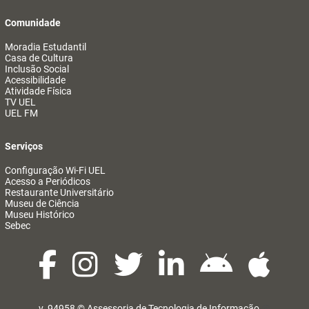
Comunidade
Moradia Estudantil
Casa de Cultura
Inclusão Social
Acessibilidade
Atividade Física
TV UEL
UEL FM
Serviços
Configuração Wi-Fi UEL
Acesso a Periódicos
Restaurante Universitário
Museu de Ciência
Museu Histórico
Sebec
v. 94958 ©
Assessoria de Tecnologia de Informação
@