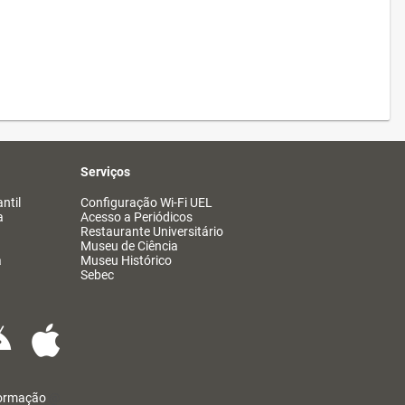
Serviços
ntil
Configuração Wi-Fi UEL
a
Acesso a Periódicos
Restaurante Universitário
Museu de Ciência
a
Museu Histórico
Sebec
formação
@