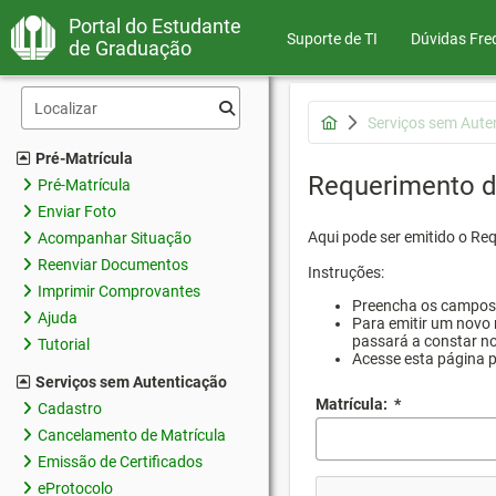
Portal do Estudante
Suporte de TI
Dúvidas Fre
de Graduação
Serviços sem Aute
Pré-Matrícula
Requerimento d
Pré-Matrícula
Enviar Foto
Aqui pode ser emitido o Re
Acompanhar Situação
Reenviar Documentos
Instruções:
Imprimir Comprovantes
Preencha os campos d
Ajuda
Para emitir um novo 
passará a constar no
Tutorial
Acesse esta página 
Serviços sem Autenticação
Matrícula:
*
Cadastro
Cancelamento de Matrícula
Emissão de Certificados
eProtocolo