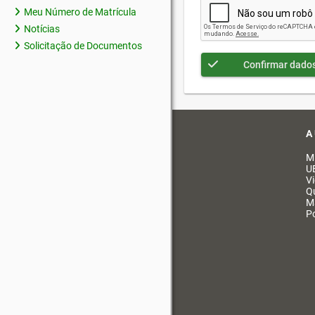
Meu Número de Matrícula
Notícias
Solicitação de Documentos
Confirmar dado
A
M
U
V
Q
M
Po