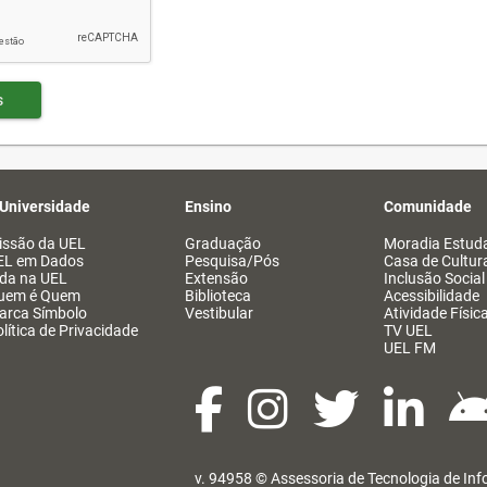
s
 Universidade
Ensino
Comunidade
issão da UEL
Graduação
Moradia Estuda
EL em Dados
Pesquisa/Pós
Casa de Cultur
ida na UEL
Extensão
Inclusão Social
uem é Quem
Biblioteca
Acessibilidade
arca Símbolo
Vestibular
Atividade Físic
lítica de Privacidade
TV UEL
UEL FM
v. 94958 ©
Assessoria de Tecnologia de In