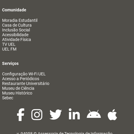
Comunidade
Moradia Estudantil
Casa de Cultura
Inclusão Social
Acessibilidade
Atividade Física
TV UEL
UEL FM
Serviços
Configuração Wi-Fi UEL
Acesso a Periódicos
Restaurante Universitário
Museu de Ciência
Museu Histórico
Sebec
v. 94958 ©
Assessoria de Tecnologia de Informação
@