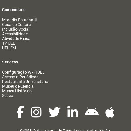
Comunidade
Moradia Estudantil
Casa de Cultura
Inclusão Social
Acessibilidade
Atividade Física
TV UEL
UEL FM
Serviços
Configuração Wi-Fi UEL
Acesso a Periódicos
Restaurante Universitário
Museu de Ciência
Museu Histórico
Sebec
v. 94958 ©
Assessoria de Tecnologia de Informação
@