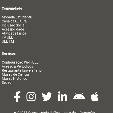
Comunidade
Moradia Estudantil
Casa de Cultura
Inclusão Social
Acessibilidade
Atividade Física
TV UEL
UEL FM
Serviços
Configuração Wi-Fi UEL
Acesso a Periódicos
Restaurante Universitário
Museu de Ciência
Museu Histórico
Sebec
v. 94958 ©
Assessoria de Tecnologia de Informação
@