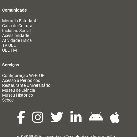
Comunidade
Moradia Estudantil
Casa de Cultura
Inclusão Social
Acessibilidade
Atividade Física
TV UEL
UEL FM
Serviços
Configuração Wi-Fi UEL
Acesso a Periódicos
Restaurante Universitário
Museu de Ciência
Museu Histórico
Sebec
v. 94958 ©
Assessoria de Tecnologia de Informação
@