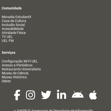
Comunidade
Moradia Estudantil
Casa de Cultura
Inclusão Social
Acessibilidade
Atividade Física
TV UEL
UEL FM
Serviços
Configuração Wi-Fi UEL
Acesso a Periódicos
Restaurante Universitário
Museu de Ciência
Museu Histórico
Sebec
v. 94958 ©
Assessoria de Tecnologia de Informação
@