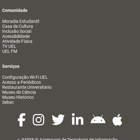
Comunidade
Moradia Estudantil
Casa de Cultura
Inclusão Social
Acessibilidade
Atividade Física
TV UEL
UEL FM
Serviços
Configuração Wi-Fi UEL
Acesso a Periódicos
Restaurante Universitário
Museu de Ciência
Museu Histórico
Sebec
v. 94958 ©
Assessoria de Tecnologia de Informação
@