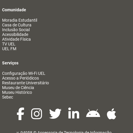
Comunidade
Moradia Estudantil
Casa de Cultura
Inclusão Social
Acessibilidade
Atividade Física
TV UEL
UEL FM
Serviços
Configuração Wi-Fi UEL
Acesso a Periódicos
Restaurante Universitário
Museu de Ciência
Museu Histórico
Sebec
v. 94958 ©
Assessoria de Tecnologia de Informação
@