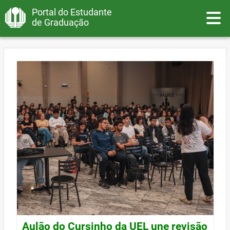
Portal do Estudante
Toggle
de Graduação
Aulão do Cursinho da UEL une revisão