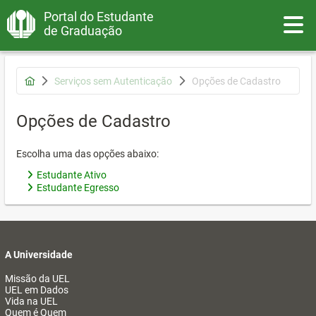
Portal do Estudante
Toggle
de Graduação
Serviços sem Autenticação
Opções de Cadastro
Opções de Cadastro
Escolha uma das opções abaixo:
Estudante Ativo
Estudante Egresso
A Universidade
Missão da UEL
UEL em Dados
Vida na UEL
Quem é Quem