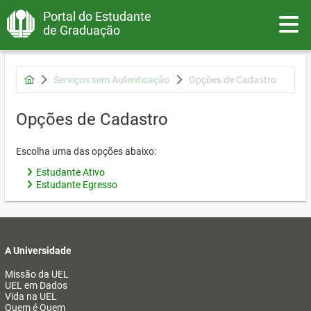
Portal do Estudante
Toggle
de Graduação
Serviços sem Autenticação
Opções de Cadastro
Opções de Cadastro
Escolha uma das opções abaixo:
Estudante Ativo
Estudante Egresso
A Universidade
Missão da UEL
UEL em Dados
Vida na UEL
Quem é Quem