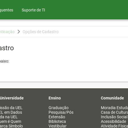
quentes
Suporte de TI
nticação
Opções de Cadastro
astro
aixo:
 Universidade
Ensino
Comunidade
issão da UEL
Graduação
Moradia Estuda
EL em Dados
Pesquisa/Pós
Casa de Cultur
ida na UEL
Extensão
Inclusão Social
uem é Quem
Biblioteca
Acessibilidade
arca Símbolo
Vestibular
Atividade Físic