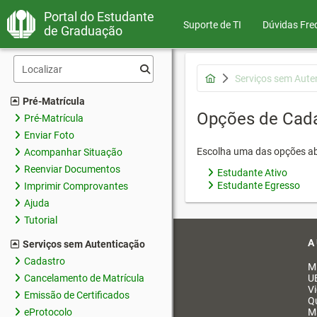
Portal do Estudante
Suporte de TI
Dúvidas Fre
de Graduação
Serviços sem Aute
Pré-Matrícula
Opções de Cad
Pré-Matrícula
Enviar Foto
Escolha uma das opções ab
Acompanhar Situação
Reenviar Documentos
Estudante Ativo
Estudante Egresso
Imprimir Comprovantes
Ajuda
Tutorial
A
Serviços sem Autenticação
Cadastro
M
Cancelamento de Matrícula
U
V
Emissão de Certificados
Q
eProtocolo
M