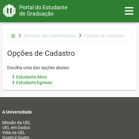
Portal do Estudante
Toggle
de Graduação
Serviços sem Autenticação
Opções de Cadastro
Opções de Cadastro
Escolha uma das opções abaixo:
Estudante Ativo
Estudante Egresso
A Universidade
Missão da UEL
UEL em Dados
Vida na UEL
Quem é Quem