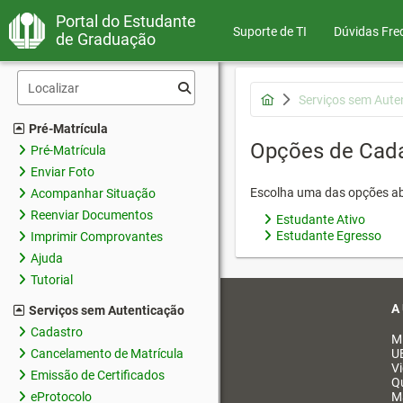
Portal do Estudante
Suporte de TI
Dúvidas Fre
de Graduação
Serviços sem Aute
Pré-Matrícula
Opções de Cad
Pré-Matrícula
Enviar Foto
Escolha uma das opções ab
Acompanhar Situação
Reenviar Documentos
Estudante Ativo
Estudante Egresso
Imprimir Comprovantes
Ajuda
Tutorial
A
Serviços sem Autenticação
Cadastro
M
Cancelamento de Matrícula
U
V
Emissão de Certificados
Q
eProtocolo
M