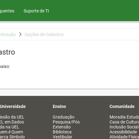
quentes
Suporte de TI
nticação
Opções de Cadastro
astro
aixo:
 Universidade
Ensino
Comunidade
issão da UEL
Graduação
Moradia Estuda
EL em Dados
Pesquisa/Pós
Casa de Cultur
ida na UEL
Extensão
Inclusão Social
uem é Quem
Biblioteca
Acessibilidade
arca Símbolo
Vestibular
Atividade Físic