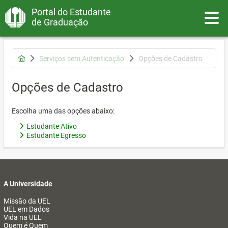
Portal do Estudante
Toggle
de Graduação
Serviços sem Autenticação
Opções de Cadastro
Opções de Cadastro
Escolha uma das opções abaixo:
Estudante Ativo
Estudante Egresso
A Universidade
Missão da UEL
UEL em Dados
Vida na UEL
Quem é Quem