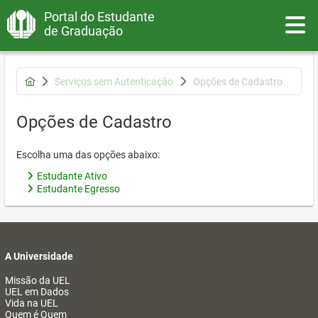
Portal do Estudante
Toggle
de Graduação
Serviços sem Autenticação
Opções de Cadastro
Opções de Cadastro
Escolha uma das opções abaixo:
Estudante Ativo
Estudante Egresso
A Universidade
Missão da UEL
UEL em Dados
Vida na UEL
Quem é Quem