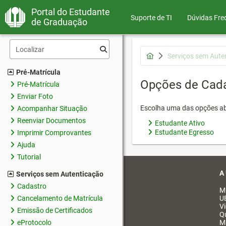
Portal do Estudante
Suporte de TI
Dúvidas Fre
de Graduação
Serviços sem Aute
Pré-Matrícula
Opções de Cad
Pré-Matrícula
Enviar Foto
Escolha uma das opções ab
Acompanhar Situação
Reenviar Documentos
Estudante Ativo
Estudante Egresso
Imprimir Comprovantes
Ajuda
Tutorial
A
Serviços sem Autenticação
Cadastro
M
Cancelamento de Matrícula
U
V
Emissão de Certificados
Q
eProtocolo
M