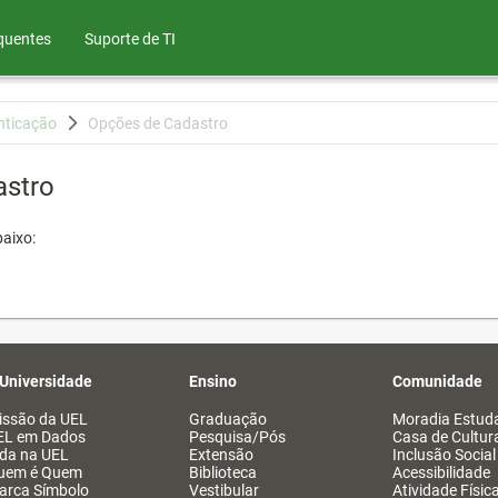
quentes
Suporte de TI
nticação
Opções de Cadastro
astro
aixo:
 Universidade
Ensino
Comunidade
issão da UEL
Graduação
Moradia Estuda
EL em Dados
Pesquisa/Pós
Casa de Cultur
ida na UEL
Extensão
Inclusão Social
uem é Quem
Biblioteca
Acessibilidade
arca Símbolo
Vestibular
Atividade Físic