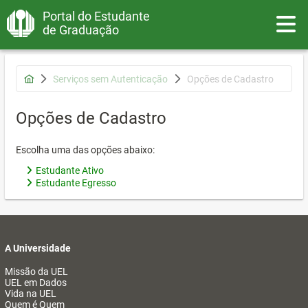
Portal do Estudante
Toggle
de Graduação
Serviços sem Autenticação
Opções de Cadastro
Opções de Cadastro
Escolha uma das opções abaixo:
Estudante Ativo
Estudante Egresso
A Universidade
Missão da UEL
UEL em Dados
Vida na UEL
Quem é Quem