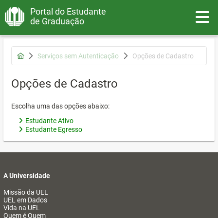
Portal do Estudante
Toggle
de Graduação
Serviços sem Autenticação
Opções de Cadastro
Opções de Cadastro
Escolha uma das opções abaixo:
Estudante Ativo
Estudante Egresso
A Universidade
Missão da UEL
UEL em Dados
Vida na UEL
Quem é Quem