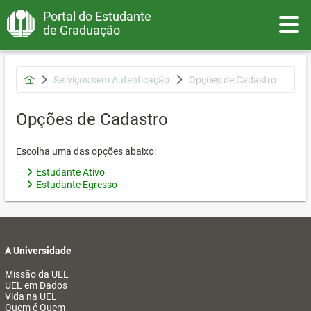
Portal do Estudante
Toggle
de Graduação
Serviços sem Autenticação
Opções de Cadastro
Opções de Cadastro
Escolha uma das opções abaixo:
Estudante Ativo
Estudante Egresso
A Universidade
Missão da UEL
UEL em Dados
Vida na UEL
Quem é Quem