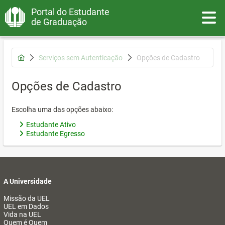
Portal do Estudante
Toggle
de Graduação
Serviços sem Autenticação
Opções de Cadastro
Opções de Cadastro
Escolha uma das opções abaixo:
Estudante Ativo
Estudante Egresso
A Universidade
Missão da UEL
UEL em Dados
Vida na UEL
Quem é Quem