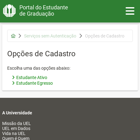
Portal do Estudante
Toggle
de Graduação
Serviços sem Autenticação
Opções de Cadastro
Opções de Cadastro
Escolha uma das opções abaixo:
Estudante Ativo
Estudante Egresso
A Universidade
Missão da UEL
UEL em Dados
Vida na UEL
Quem é Quem