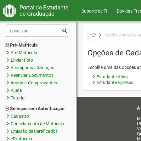
Portal do Estudante
Suporte de TI
Dúvidas Fre
de Graduação
Serviços sem Aute
Pré-Matrícula
Opções de Cad
Pré-Matrícula
Enviar Foto
Escolha uma das opções ab
Acompanhar Situação
Reenviar Documentos
Estudante Ativo
Estudante Egresso
Imprimir Comprovantes
Ajuda
Tutorial
A
Serviços sem Autenticação
Cadastro
M
Cancelamento de Matrícula
U
V
Emissão de Certificados
Q
eProtocolo
M