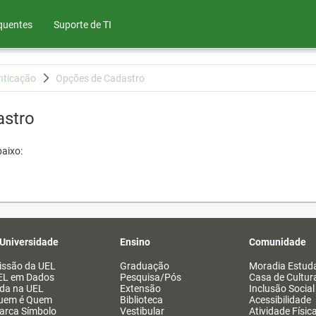
quentes
Suporte de TI
nticação
Opções de Cadastro
astro
aixo:
 Universidade
Ensino
Comunidade
issão da UEL
Graduação
Moradia Estuda
EL em Dados
Pesquisa/Pós
Casa de Cultur
ida na UEL
Extensão
Inclusão Social
uem é Quem
Biblioteca
Acessibilidade
arca Símbolo
Vestibular
Atividade Físic