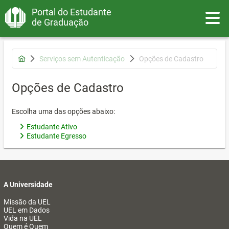
Portal do Estudante
Toggle
de Graduação
Serviços sem Autenticação
Opções de Cadastro
Opções de Cadastro
Escolha uma das opções abaixo:
Estudante Ativo
Estudante Egresso
A Universidade
Missão da UEL
UEL em Dados
Vida na UEL
Quem é Quem