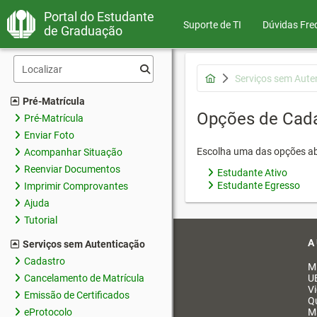
Portal do Estudante
Suporte de TI
Dúvidas Fre
de Graduação
Serviços sem Aute
Pré-Matrícula
Opções de Cad
Pré-Matrícula
Enviar Foto
Escolha uma das opções ab
Acompanhar Situação
Reenviar Documentos
Estudante Ativo
Estudante Egresso
Imprimir Comprovantes
Ajuda
Tutorial
A
Serviços sem Autenticação
Cadastro
M
Cancelamento de Matrícula
U
V
Emissão de Certificados
Q
eProtocolo
M