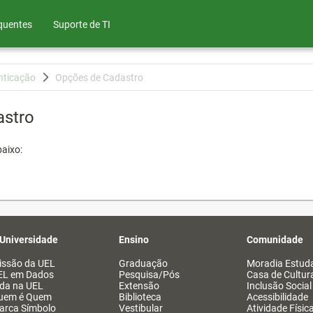
quentes
Suporte de TI
nticação
Opções de Cadastro
astro
aixo:
 Universidade
Ensino
Comunidade
issão da UEL
Graduação
Moradia Estuda
EL em Dados
Pesquisa/Pós
Casa de Cultur
ida na UEL
Extensão
Inclusão Social
uem é Quem
Biblioteca
Acessibilidade
arca Símbolo
Vestibular
Atividade Físic