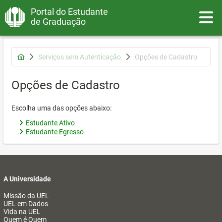
Portal do Estudante
Toggle
de Graduação
Serviços sem Autenticação
Opções de Cadastro
Opções de Cadastro
Escolha uma das opções abaixo:
Estudante Ativo
Estudante Egresso
A Universidade
Missão da UEL
UEL em Dados
Vida na UEL
Quem é Quem