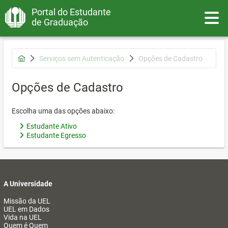
Portal do Estudante
Toggle
de Graduação
Serviços sem Autenticação
Opções de Cadastro
Opções de Cadastro
Escolha uma das opções abaixo:
Estudante Ativo
Estudante Egresso
A Universidade
Missão da UEL
UEL em Dados
Vida na UEL
Quem é Quem